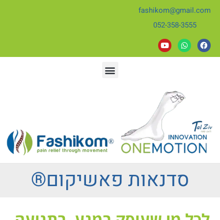
fashikom@gmail.com
052-358-3555
סדנאות פאשיקום®
לכל מי שעוסק במגע, בתנועה,