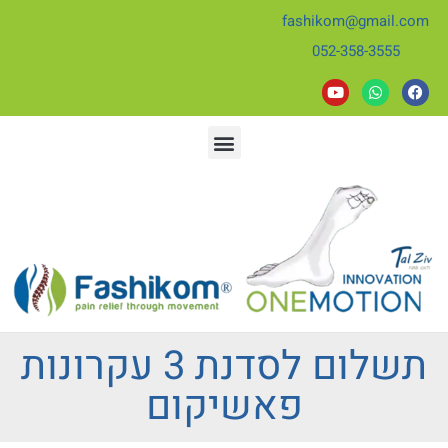
fashikom@gmail.com
052-358-3555
תשלום לסדנת 3 עקרונות
פאשיקום