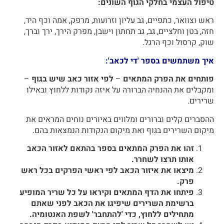
טיפול העצמי בחלקי הגוף השונים:
ראש וצוואר, כתפיים, גב עליון וזרועות, מרפק, אמה וכף היד,
חזה, בטן וחלציים, גב, גב תחתון וישבן, מפרק הירך, ירך וברך,
שוק, קרסול וכף הרגל.
איך משתמשים בספר 'די לכאב':
פותחים את הפרק המתאים
–
לפי אזור כאב שיש בגוף
–
ומקבלים את ההנחיה הברורה על איזה נקודות ללחוץ ובאילו
שרירים.
ההסברים קלים וברורים ומלווים באיורים נוחים המראים את
מיקום השרירים בגוף ואת מיקום הנקודות הנמצאות בהם.
זהו את הפרק המתאים בספר בהתאם לאזור הכאב
אותו תרצו לשחרר.
מיצאו את איזור הכאב לפי ראשי הפרקים בכל ראש
פרק.
פיתחו את הדף המתאים וקיראו על כל שריר המופיע
ברשימת השרירים שיפיגו את הכאב לפני שאתם
מתחילים ללחוץ, כדי 'להתחבר' לשפת האנטומיה.