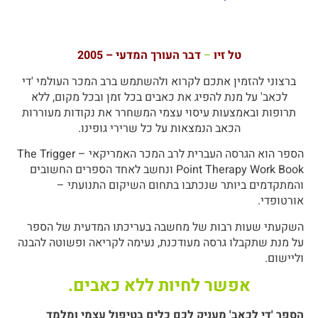
טל זיו
–
דבר העורך המדעי – 2005
ברצוני להזמין אתכם לקרוא ולהשתמש ברב המכר העולמי 'די
לכאב' על מנת להפיג את כאבים בכל זמן ובכל מקום, ללא
תרופות ובאמצעות עיסוי עצמי המשחרר את נקודות מעוררות
הכאב הנמצאות על כל שרירי גופינו.
הספר הוא הגרסה העברית לרב המכר האמריקאי – The Trigger
Point Therapy Work Book ונחשב לאחד הספרים החשובים
והמתקדמים ביותר שנכתבו בתחום השיקום התנועתי –
אורטופדי.
השקעתי שעות רבות של מחשבה בעריכתו המדעית של הספר
על מנת שתקבלו גרסה מעודכנת, נעימה לקריאה ופשוטה להבנה
וליישום.
אפשר לחיות ללא כאבים.
הספר 'די לכאב' מעניק לכם כלים בטיפול עצמי ומלמד