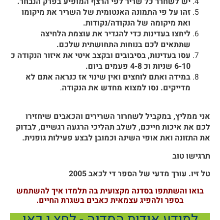
יש לשחרר כל שריר לפי הרצף המופיע בפרק הנבחר.
זהו על פי התמונה האנטומית של השריר את מיקומו
ואת מיקומה של הנקודה/נקודות.
ליחצו בעדינות כדי להגדיר את עוצמת הלחיצה
שתתאים לכם בנוחות התחושתית שלכם.
עסו בעדינות, בסיבובים ובקצב איטי את איזור הנקודה כ
6-10 שניות וכ 4-8 פעמים ביום.
במידה ואתם לוחצים ואין שינוי אז כנראה אתם לא
מדייקים. נסו למצוא מחדש את הנקודה
.
אני ממליץ, במקביל לשחרור השרירים והכאבים שיחזירו
לכם את איכות חייכם, לשלב תהליכי הרגעה רגשיים, לבדוק
את התזונה ואת אופי השינה וכמובן לבצע פעילות גופנית.
תרגישו טוב
טל זיו. עורך מדעי של הספר די לכאב 2005
בואו והשתתפו בסדנה מקצועית בה תלמדו איך להשתמש
בספר ולהפיג עצמאית כאבים בשגרת החיים.
למידע אודות הסדנה - לחץ.י כאן