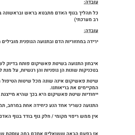
עובדה:
כל תהליך בגוף האדם מתבטא בראש ובראשונה בתנו
רב מערכתי)
עובדה:
ירידה במחזוריות הדם ובתנועה הגופנית מובילים
איבחון התנועה
בשיטת פאשיקום פותח בדיוק לשם
בטכניקות שונות הן גופניות והן רגשיות, על מנ
שיטת פאשיקום
אינה שונה מכל שיטות הטיפול ה
המקיימים את בריאותנו.
ייחודיות שיטת פאשיקום
היא בכך שהיא מייצגת ו
התנועה כשריר אחד הנע כיחידה אחת במרחב, תמיד 
אין ממש ריפוי מקומי / חלק גוף בודד בגוף האדם
אז
בפעם הבאה ששואלים אתכם במה עוסקת שי