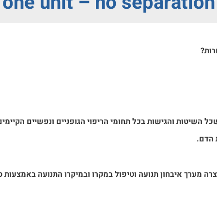
one unit – no separation
רות?
ל השיטות והגישות בכל תחומי הריפוי הגופניים ונפשיים הקיימי
 הדם.
רה מערך איבחון תנועה וטיפול במקרו ובמיקרו התנועה באמצעות סיב