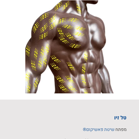
טל זיו
מפתח
שיטת פאשיקום®